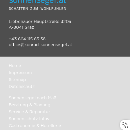
Liebenauer Hauptstraße 320a
A-8041 Graz
+43 664 115 65 38
office@konrad-sonnensegel.at
Home
Impressum
Sitemap
Datenschutz
Sonnensegel nach Maß
Beratung & Planung
Service & Reparatur
Sonnenschutz Infos
Gastronomie & Hotellerie