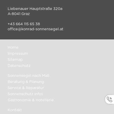
Liebenauer Hauptstraße 320a
A-8041 Graz
+43 664 115 65 38
office@konrad-sonnensegel.at
Home
Impressum
Sitemap
Datenschutz
Sonnensegel nach Maß
Beratung & Planung
Service & Reparatur
Sonnenschutz Infos
Gastronomie & Hotellerie
Kontakt